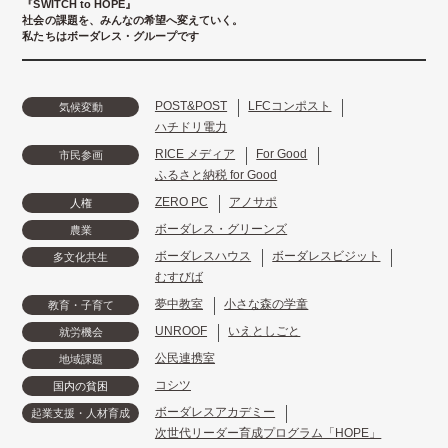
『SWITCH to HOPE』
社会の課題を、みんなの希望へ変えていく。
私たちはボーダレス・グループです
POST&POST
LFCコンポスト
気候変動
ハチドリ電力
RICE メディア
For Good
市民参画
ふるさと納税 for Good
ZERO PC
アノサポ
人権
ボーダレス・グリーンズ
農業
ボーダレスハウス
ボーダレスビジット
多文化共生
むすびば
夢中教室
小さな森の学童
教育・子育て
UNROOF
いえとしごと
就労機会
公民連携室
地域課題
コシツ
国内の貧困
ボーダレスアカデミー
起業支援・人材育成
次世代リーダー育成プログラム「HOPE」