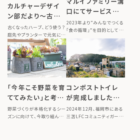
マルイファミリー溝
講座でした […]
カルチャーデザイ
口にてサービスが
ン部だより〜古くな
拡充 ー2/4より
2023年より”みんなでつくる
ったハーブをたっぷ
古くなったハーブ、どう使う？
LFCコンポスト販
「食の循環」”を目的として、
り使ったハーブスチ
庭先やプランターで元気に育
初めてのコンポスト講座開催
売開始ー
つハーブ。栄養たっぷりの堆
ーム＆ハーブボー
や堆肥の相談・回収会を実施
肥で育てると、香り高いハー
してまいりましたマルイファ
ルの楽しみ方〜
ブがたくさん収穫できますよ
ミリー溝口（神奈川県川崎市
ね。 ドライハーブにした後や、
高津区溝口1-4-1）にて、
古くなったハーブティーの使
2024年6月15日（土）より
い道に困っていませんか？ハ
[…]
「今年こそ野菜を育
コンポストトイレ
ーブ […]
ててみたい」と考え
が完成しました｜
ている方へ
半径2kmの栄養循
野菜づくりが本格化するシー
2024年12月、福岡市にある
環レポート
ズンに向けて、今取り組んで
三苫LFCコミュニティガーデ
おきたいこと 「今年こそ自分
ンに、念願のコンポストトイレ
の野菜を育ててみたい」そん
が設置されました。 コンポス
な思いの方もいらっしゃるの
トトイレの制作を指導してく