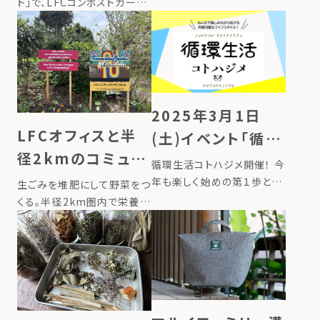
ト」で、LFCコンポストガーデ
シュ。ほかにも、リーフレタ
ニングセットをスタイリストの
ス、小 […]
池田沙織さんに紹介いただ
きました ▶掲載ページはこ
ちら
2025年3月1日
LFCオフィスと半
(土)イベント「循環
径2kmのコミュニ
生活コトハジメ」
循環生活コトハジメ開催！ 今
ティガーデン｜半
年も楽しく始めの第１歩とし
生ごみを堆肥にして野菜をつ
てできる循環型ライフスタイ
径2kmの栄養循環
くる。半径2km圏内で栄養循
ルをテーマにした「第2回 循
環の仕組みを作るローカル
レポート
環生活コトハジメ」を開催い
フードサイクリングが、福岡
たします。 「循環型のライフス
市東区の本社オフィスのある
タイル」をテーマにしたマル
地域でも始まっています。 き
シェのほか、「キッズフリーマ
っかけは、地域の方のために
ー […]
オフィスで開いたコンポスト