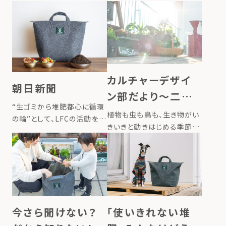
カルチャーデザイ
朝日新聞
ン部だより〜二十
“生ゴミから堆肥都心に循環
四節気の清明、穀
植物も虫も鳥も、生き物がい
の輪”として、LFCの活動を取
雨。生きものが輝き
きいきと動きはじめる季節
材いただきました ▶掲載ペ
「二十四節気」という暦をご
だすこの季節の過
ージはこちら
存知ですか？日本では1年を
ごし方
24の季節に等分した「二十四
節気」、その二十四をさらに3
つづつ細かく分けた「七十二
候」と言う季節の表し方があ
今さら聞けない？
「使いきれない堆
り、カル […]