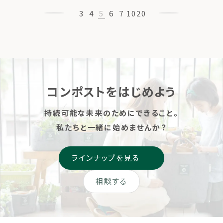
ではないでしょうか。 毎日の
れたのは、千葉でパーマカル
3
4
5
6
7
10
20
食卓にのぼる野菜を、一つで
チャーシステム作りの研究と
も二つでも家庭で育てられた
実践を続けるパーマカルチャ
ら、毎日 […]
ー […]
コンポストをはじめよう
持続可能な未来のためにできること。
私たちと一緒に始めませんか？
ラインナップを見る
相談する