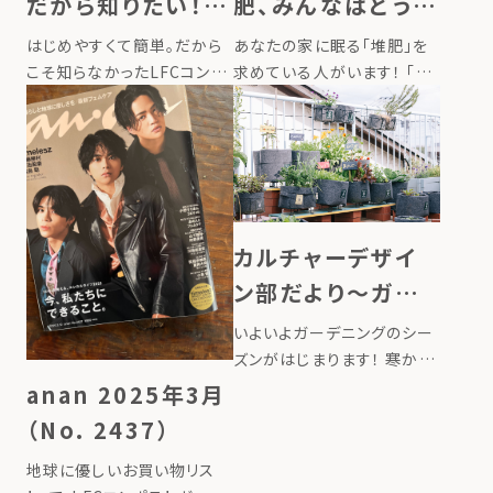
だから知りたい！
肥、みんなはどうし
LFCコンポスト き
てる？」 活用方法を
はじめやすくて簡単。だから
あなたの家に眠る「堆肥」を
ほんのき
ご紹介します
こそ知らなかったLFCコンポ
求めている人がいます！ 「生
ストのきほんのき トートバッ
ごみを堆肥にするのが楽しい
グ型のLFCコンポストは、30
けど、使いきれない」「大切に
年以上の堆肥研究がベース
作った堆肥、誰かに使っても
になっていて、はじめての方
らえないかな」都会やマンシ
でも堆肥作りがしやすく、楽
ョンで暮らしている方から
しみながら循環生活を実践
は、こんな声が届きます。 一
カルチャーデザイ
できます […]
方で、春 […]
ン部だより〜ガー
デニングのシーズ
いよいよガーデニングのシー
ンがはじまります
ズンがはじまります！ 寒かっ
た冬が終わると、ガーデニン
anan 2025年3月
グシーズンの到来です。 栽培
（No. 2437）
期間が短く、はじめての方も
手軽に栽培できるのが、ベビ
地球に優しいお買い物リス
ーリーフやルッコラ、ラディッ