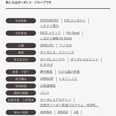
私たちはボーダレス・グループです
POST&POST
LFCコンポスト
気候変動
ハチドリ電力
RICE メディア
For Good
市民参画
ふるさと納税 for Good
ZERO PC
アノサポ
人権
ボーダレス・グリーンズ
農業
ボーダレスハウス
ボーダレスビジット
多文化共生
むすびば
夢中教室
小さな森の学童
教育・子育て
UNROOF
いえとしごと
就労機会
公民連携室
地域課題
コシツ
国内の貧困
ボーダレスアカデミー
起業支援・人材育成
次世代リーダー育成プログラム「HOPE」
AMOMA
JOGGO
LIB
海外の貧困