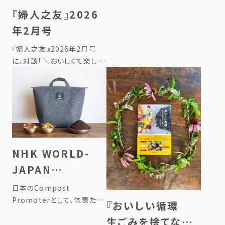
サイクリング代表のたいら由
『婦人之友』2026
以子の連載が始まりました。
年2月号
タイトルは、「地球にいいこと
の始め方ー台所から始める、
『婦人之友』2026年2月号
循環させる暮らしー」。 連載
に、対談「＼おいしくて楽しい
記事 […]
／コンポストで食品ロスを削
減」が掲載されました。 詳し
くはこちら
NHK WORLD-
JAPAN
FRONTRUNNERS
日本のCompost
Promoterとして、体表たい
『おいしい循環
らとLFCのモンゴルの活動が
生ごみを捨てない
取り上げられました ▶掲載