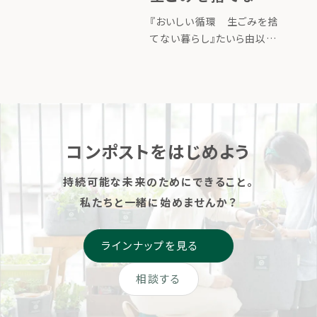
暮らし』たいら由以
ページはこちら
『おいしい循環 生ごみを捨
子 著／絵 （婦人
てない暮らし』たいら由以子
著／絵 （婦人之友社）出版
之友社）
しました ▶掲載ページはこ
ちら
コンポストをはじめよう
持続可能な未来のためにできること。
私たちと一緒に始めませんか？
ラインナップを見る
相談する