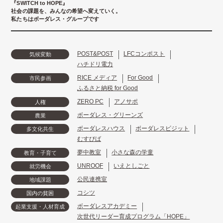
『SWITCH to HOPE』
社会の課題を、みんなの希望へ変えていく。
私たちはボーダレス・グループです
POST&POST
LFCコンポスト
気候変動
ハチドリ電力
RICE メディア
For Good
市民参画
ふるさと納税 for Good
ZERO PC
アノサポ
人権
ボーダレス・グリーンズ
農業
ボーダレスハウス
ボーダレスビジット
多文化共生
むすびば
夢中教室
小さな森の学童
教育・子育て
UNROOF
いえとしごと
就労機会
公民連携室
地域課題
コシツ
国内の貧困
ボーダレスアカデミー
起業支援・人材育成
次世代リーダー育成プログラム「HOPE」