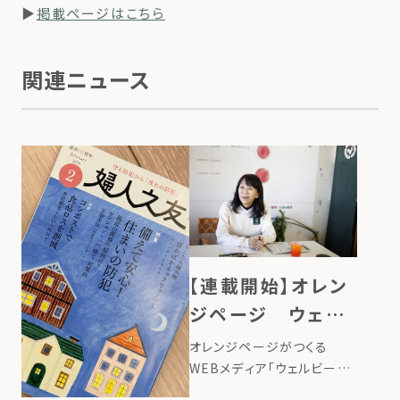
▶
掲載ページはこちら
関連ニュース
【連載開始】オレン
ジページ ウェル
ビーイング100
オレンジページがつくる
WEBメディア「ウェルビーイ
ング100」で、ローカルフード