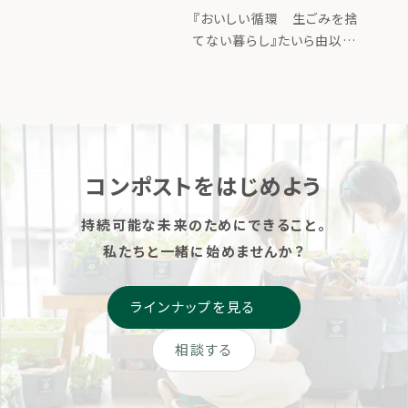
暮らし』たいら由以
ページはこちら
『おいしい循環 生ごみを捨
子 著／絵 （婦人
てない暮らし』たいら由以子
著／絵 （婦人之友社）出版
之友社）
しました ▶掲載ページはこ
ちら
コンポストをはじめよう
持続可能な未来のためにできること。
私たちと一緒に始めませんか？
ラインナップを見る
相談する