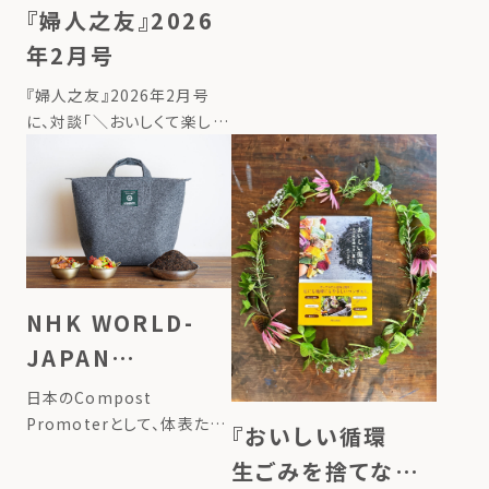
サイクリング代表のたいら由
『婦人之友』2026
以子の連載が始まりました。
年2月号
タイトルは、「地球にいいこと
の始め方ー台所から始める、
『婦人之友』2026年2月号
循環させる暮らしー」。 連載
に、対談「＼おいしくて楽しい
記事 […]
／コンポストで食品ロスを削
減」が掲載されました。 詳し
くはこちら
NHK WORLD-
JAPAN
FRONTRUNNERS
日本のCompost
Promoterとして、体表たい
『おいしい循環
らとLFCのモンゴルの活動が
生ごみを捨てない
取り上げられました ▶掲載