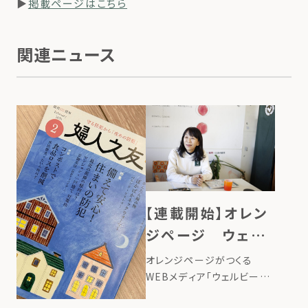
▶
掲載ページはこちら
関連ニュース
【連載開始】オレン
ジページ ウェル
ビーイング100
オレンジページがつくる
WEBメディア「ウェルビーイ
ング100」で、ローカルフード