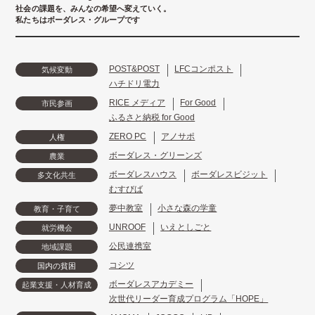
社会の課題を、みんなの希望へ変えていく。
私たちはボーダレス・グループです
POST&POST
LFCコンポスト
気候変動
ハチドリ電力
RICE メディア
For Good
市民参画
ふるさと納税 for Good
ZERO PC
アノサポ
人権
ボーダレス・グリーンズ
農業
ボーダレスハウス
ボーダレスビジット
多文化共生
むすびば
夢中教室
小さな森の学童
教育・子育て
UNROOF
いえとしごと
就労機会
公民連携室
地域課題
コシツ
国内の貧困
ボーダレスアカデミー
起業支援・人材育成
次世代リーダー育成プログラム「HOPE」