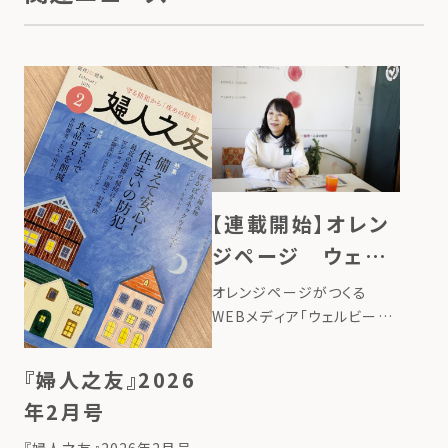
【連載開始】オレン
ジページ ウェル
ビーイング100
オレンジページがつくる
WEBメディア「ウェルビーイ
ング100」で、ローカルフード
サイクリング代表のたいら由
『婦人之友』2026
以子の連載が始まりました。
年2月号
タイトルは、「地球にいいこと
の始め方ー台所から始める、