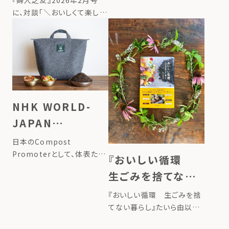
『婦人之友』2026年2月号
循環させる暮らしー」。 連載
に、対談「＼おいしくて楽しい
記事 […]
／コンポストで食品ロスを削
減」が掲載されました。 詳し
くはこちら
NHK WORLD-
JAPAN
FRONTRUNNERS
日本のCompost
Promoterとして、体表たい
『おいしい循環
らとLFCのモンゴルの活動が
生ごみを捨てない
取り上げられました ▶掲載
暮らし』たいら由以
ページはこちら
『おいしい循環 生ごみを捨
子 著／絵 （婦人
てない暮らし』たいら由以子
著／絵 （婦人之友社）出版
之友社）