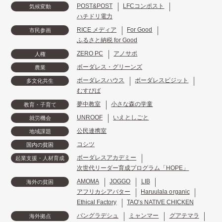
POST&POST
LFCコンポスト
気候変動
ハチドリ電力
RICE メディア
For Good
市民参画
ふるさと納税 for Good
ZERO PC
アノサポ
人権
ボーダレス・グリーンズ
農業
ボーダレスハウス
ボーダレスビジット
多文化共生
むすびば
夢中教室
小さな森の学童
教育・子育て
UNROOF
いえとしごと
就労機会
公民連携室
地域課題
コシツ
国内の貧困
ボーダレスアカデミー
起業支援・人材育成
次世代リーダー育成プログラム「HOPE」
AMOMA
JOGGO
LIB
海外の貧困
アフリカシアバター
Haruulala organic
Ethical Factory
TAO's NATIVE CHICKEN
バングラデシュ
ミャンマー
グアテマラ
海外拠点