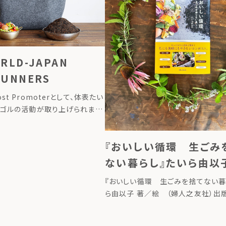
RLD-JAPAN
RUNNERS
st Promoterとして、体表たい
ンゴルの活動が取り上げられまし
ジはこちら
『おいしい循環 生ごみ
ない暮らし』たいら由以
絵 （婦人之友社）
『おいしい循環 生ごみを捨てない暮
ら由以子 著／絵 （婦人之友社）出
▶掲載ページはこちら