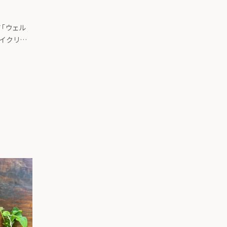
「ウェル
サイクリン
りました。
方ー台所か
載記事