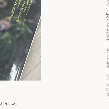
トッ
っと見る
マイページ
買い物かご
LFCからのお知
メディア
天然生活 12
れました。