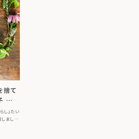
を捨て
子 著／
らし』たい
版しました