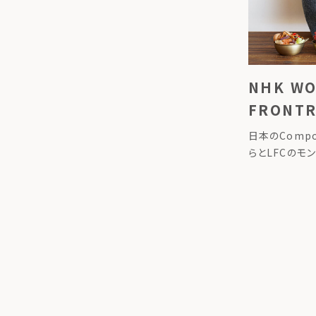
NHK WO
FRONT
日本のCompo
らとLFCのモ
た ▶掲載ペー