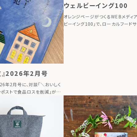
ウェルビーイング100
オレンジページがつくるWEBメディア
ビーイング100」で、ローカルフード
グ代表のたいら由以子の連載が始ま
タイトルは、「地球にいいことの始め
ら始める、循環させる暮らしー」。 連
[…]
』2026年2月号
026年2月号に、対談「＼おいしく
ンポストで食品ロスを削減」が掲
 詳しくはこちら