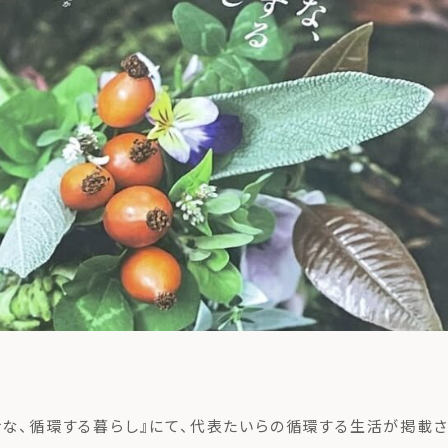
商品紹介
も
ちの想い
コンポストとは
よくある質問・LINEサポート
せな、循環する暮らし』にて、代表たいらの循環する生活が掲載さ