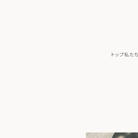
トップ
私た