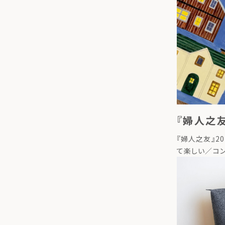
『婦人之友
『婦人之友』2
て楽しい／コ
載されました。