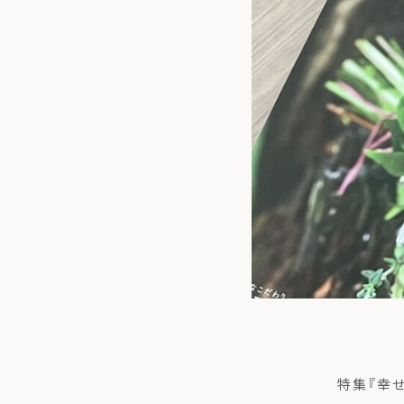
トップ
私た
特集『幸