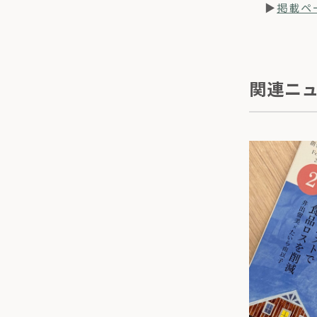
▶
掲載ペ
関連ニ