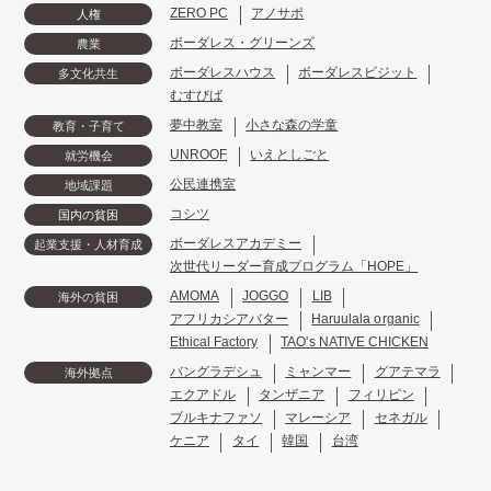
ZERO PC
アノサポ
人権
ボーダレス・グリーンズ
農業
ボーダレスハウス
ボーダレスビジット
多文化共生
むすびば
夢中教室
小さな森の学童
教育・子育て
UNROOF
いえとしごと
就労機会
公民連携室
地域課題
コシツ
国内の貧困
ボーダレスアカデミー
起業支援・人材育成
次世代リーダー育成プログラム「HOPE」
AMOMA
JOGGO
LIB
海外の貧困
アフリカシアバター
Haruulala organic
Ethical Factory
TAO's NATIVE CHICKEN
バングラデシュ
ミャンマー
グアテマラ
海外拠点
エクアドル
タンザニア
フィリピン
ブルキナファソ
マレーシア
セネガル
ケニア
タイ
韓国
台湾