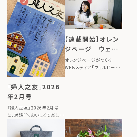
【連載開始】オレン
ジページ ウェル
ビーイング100
オレンジページがつくる
WEBメディア「ウェルビーイ
ング100」で、ローカルフード
サイクリング代表のたいら由
『婦人之友』2026
以子の連載が始まりました。
年2月号
タイトルは、「地球にいいこと
の始め方ー台所から始める、
『婦人之友』2026年2月号
循環させる暮らしー」。 連載
に、対談「＼おいしくて楽しい
記事 […]
／コンポストで食品ロスを削
減」が掲載されました。 詳し