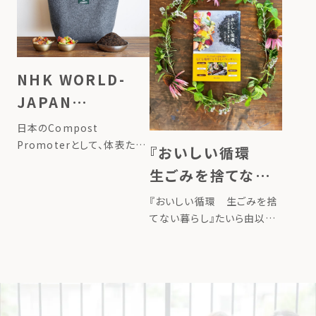
くはこちら
NHK WORLD-
JAPAN
FRONTRUNNERS
日本のCompost
Promoterとして、体表たい
『おいしい循環
らとLFCのモンゴルの活動が
生ごみを捨てない
取り上げられました ▶掲載
暮らし』たいら由以
ページはこちら
『おいしい循環 生ごみを捨
子 著／絵 （婦人
てない暮らし』たいら由以子
著／絵 （婦人之友社）出版
之友社）
しました ▶掲載ページはこ
ちら