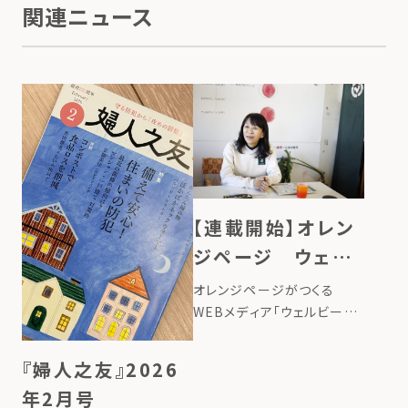
関連ニュース
【連載開始】オレン
ジページ ウェル
ビーイング100
オレンジページがつくる
WEBメディア「ウェルビーイ
ング100」で、ローカルフード
サイクリング代表のたいら由
『婦人之友』2026
以子の連載が始まりました。
年2月号
タイトルは、「地球にいいこと