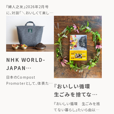
の始め方ー台所から始める、
『婦人之友』2026年2月号
循環させる暮らしー」。 連載
に、対談「＼おいしくて楽しい
記事 […]
／コンポストで食品ロスを削
減」が掲載されました。 詳し
くはこちら
NHK WORLD-
JAPAN
FRONTRUNNERS
日本のCompost
Promoterとして、体表たい
『おいしい循環
らとLFCのモンゴルの活動が
生ごみを捨てない
取り上げられました ▶掲載
暮らし』たいら由以
ページはこちら
『おいしい循環 生ごみを捨
子 著／絵 （婦人
てない暮らし』たいら由以子