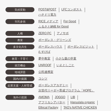
POST&POST
LFCコンポスト
気候変動
ハチドリ電力
RICE メディア
For Good
市民参画
ふるさと納税 for Good
ZERO PC
アノサポ
人権
ボーダレス・グリーンズ
農業
ボーダレスハウス
ボーダレスビジット
多文化共生
むすびば
夢中教室
小さな森の学童
教育・子育て
UNROOF
いえとしごと
就労機会
公民連携室
地域課題
コシツ
国内の貧困
ボーダレスアカデミー
起業支援・人材育成
次世代リーダー育成プログラム「HOPE」
AMOMA
JOGGO
LIB
海外の貧困
アフリカシアバター
Haruulala organic
Ethical Factory
TAO's NATIVE CHICKEN