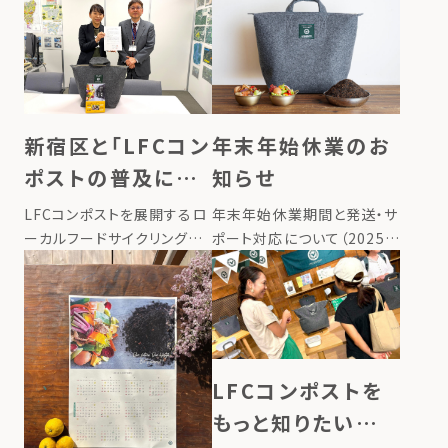
年末年始休業のお
新宿区と「LFCコン
知らせ
ポストの普及によ
る食品ロス削減の
年末年始休業期間と発送・サ
LFCコンポストを展開するロ
推進に関する覚書」
ポート対応について（2025–
ーカルフードサイクリング株
2026） いつもLFCコンポスト
式会社は、2025年12月、新
を締結
をご愛顧いただき、誠にあり
宿区と「LFCコンポストの普
がとうございます。平素より
及による食品ロス削減の推
格別のお引き立てを賜り、心
進に関する覚書」を締結しま
より御礼申し上げます。 誠に
した。 東京都新宿区には35
勝手ながら、ローカルフー
万人が暮らしており（2025年
LFCコンポストを
[…]
[…]
もっと知りたい方