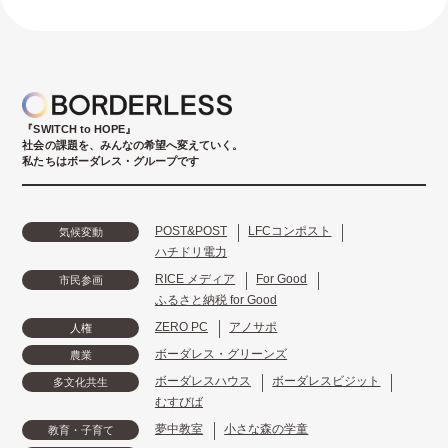
『SWITCH to HOPE』
社会の課題を、みんなの希望へ変えていく。
私たちはボーダレス・グループです
POST&POST
LFCコンポスト
気候変動
ハチドリ電力
RICE メディア
For Good
市民参画
ふるさと納税 for Good
ZERO PC
アノサポ
人権
ボーダレス・グリーンズ
農業
ボーダレスハウス
ボーダレスビジット
多文化共生
むすびば
夢中教室
小さな森の学童
教育・子育て