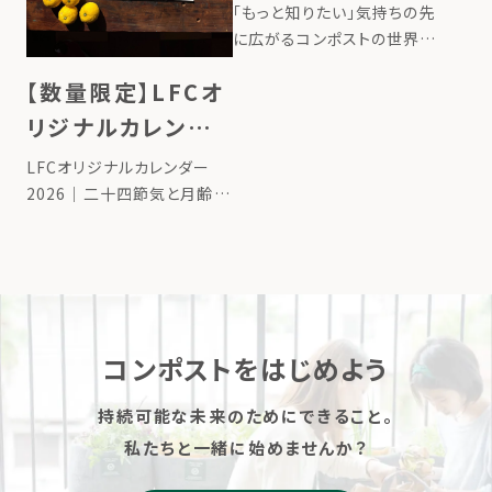
へ。アンバサダー講
「もっと知りたい」気持ちの先
座のご案内
に広がるコンポストの世界
LFCコンポストを使うように
【数量限定】LFCオ
なって、キッチンから生ごみの
においが消え、ゴミ出しの回
リジナルカレンダ
数も減って、なんだか嬉しい。
ー2026販売
LFCオリジナルカレンダー
でも、ふとした時に「この中で
2026｜二十四節気と月齢で
何が起きているんだろう？」
味わう「コンポストのある暮
[…]
らし」 カレンダーを購入する
生ごみとコンポストの美しさ
を一枚に カレンダーの仕様
LFCコンポスト オリジナル
2026年カレンダーの仕様
コンポストをはじめよう
[…]
持続可能な未来のためにできること。
私たちと一緒に始めませんか？