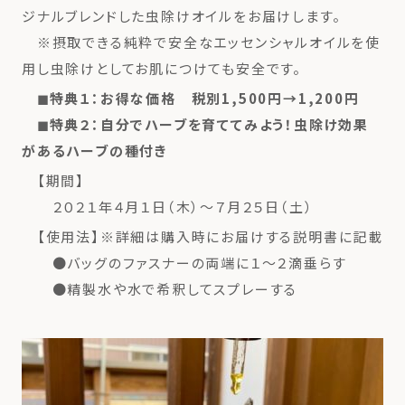
ジナルブレンドした虫除けオイルをお届けします。
※摂取できる純粋で安全なエッセンシャルオイルを使
用し虫除けとしてお肌につけても安全です。
◼︎特典１：お得な価格 税別1,500円→1,200円
◼︎特典２：自分でハーブを育ててみよう！虫除け効果
があるハーブの種付き
【期間】
２０２１年４月１日（木）〜７月２５日（土）
【使用法】※詳細は購入時にお届けする説明書に記載
●バッグのファスナーの両端に１〜２滴垂らす
●精製水や水で希釈してスプレーする