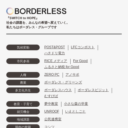
『SWITCH to HOPE』
社会の課題を、みんなの希望へ変えていく。
私たちはボーダレス・グループです
POST&POST
LFCコンポスト
気候変動
ハチドリ電力
RICE メディア
For Good
市民参画
ふるさと納税 for Good
ZERO PC
アノサポ
人権
ボーダレス・グリーンズ
農業
ボーダレスハウス
ボーダレスビジット
多文化共生
むすびば
夢中教室
小さな森の学童
教育・子育て
UNROOF
いえとしごと
就労機会
公民連携室
地域課題
コシツ
国内の貧困