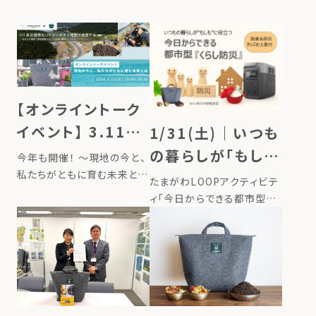
【オンライントーク
イベント】 3.11東
1/31(土)｜いつも
北復興をLFCコン
の暮らしが「もし
今年も開催！ ～現地の今と、
ポスト堆肥で支援
私たちがともに育む未来と
も」に役立つ、今日
たまがわLOOPアクティビテ
は〜 2023年4月にスタート
する
からできる都市型
ィ「今日からできる都市型『く
した 「Compost
らし防災』を始めよう！」にて、
「くらし防災」を始
Journey（コンポストジャー
LFCコンポストをご紹介しま
ニー）」。 LFCコンポストを活
めよう！
す。 ここ数年、長い猛暑やゲ
用し、家庭で作った生ごみ堆
リラ豪雨など、これまでにな
肥で、東日本大震災で被災
い気候変動や自然災害の激
[…]
甚化を体感する機会が増え