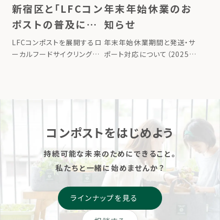
てい […]
年末年始休業のお
新宿区と「LFCコン
知らせ
ポストの普及によ
る食品ロス削減の
年末年始休業期間と発送・サ
LFCコンポストを展開するロ
推進に関する覚書」
ポート対応について（2025–
ーカルフードサイクリング株
2026） いつもLFCコンポスト
式会社は、2025年12月、新
を締結
をご愛顧いただき、誠にあり
宿区と「LFCコンポストの普
がとうございます。平素より
及による食品ロス削減の推
格別のお引き立てを賜り、心
進に関する覚書」を締結しま
より御礼申し上げます。 誠に
した。 東京都新宿区には35
勝手ながら、ローカルフー
万人が暮らしており（2025年
コンポストをはじめよう
[…]
[…]
持続可能な未来のためにできること。
私たちと一緒に始めませんか？
ラインナップを見る