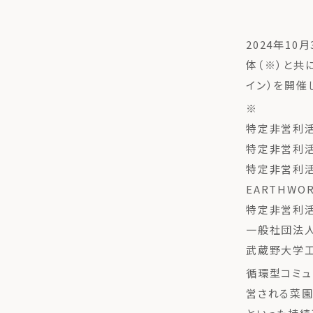
2024年1
体（※）と共
イン）を開催
※
特定非営利活
特定非営利活動
特定非営利
EARTHWO
特定非営利活動法
一般社団法人
武蔵野大学工
循環型コミュ
営される菜園