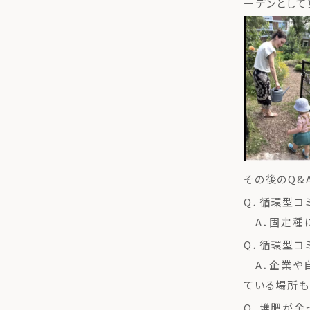
ーデンとして
その後のQ&
Q．循環型コ
A．固定種に
Q．循環型コ
A．企業や
ている場所も
Q．堆肥が余