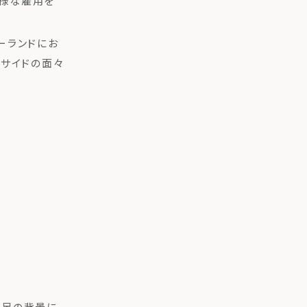
多様な雇用を
ーランドにお
営サイドの面々
発足の背景に