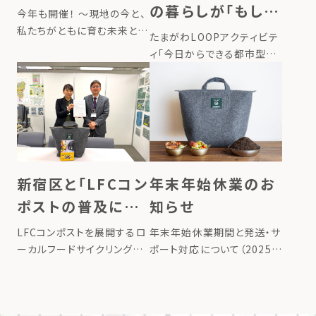
北復興をLFCコン
の暮らしが「もし
今年も開催！ ～現地の今と、
ポスト堆肥で支援
私たちがともに育む未来と
も」に役立つ、今日
たまがわLOOPアクティビテ
は〜 2023年4月にスタート
する
からできる都市型
ィ「今日からできる都市型『く
した 「Compost
らし防災』を始めよう！」にて、
「くらし防災」を始
Journey（コンポストジャー
LFCコンポストをご紹介しま
ニー）」。 LFCコンポストを活
めよう！
す。 ここ数年、長い猛暑やゲ
用し、家庭で作った生ごみ堆
リラ豪雨など、これまでにな
肥で、東日本大震災で被災
い気候変動や自然災害の激
[…]
甚化を体感する機会が増え
てい […]
年末年始休業のお
新宿区と「LFCコン
知らせ
ポストの普及によ
る食品ロス削減の
年末年始休業期間と発送・サ
LFCコンポストを展開するロ
推進に関する覚書」
ポート対応について（2025–
ーカルフードサイクリング株
2026） いつもLFCコンポスト
式会社は、2025年12月、新
を締結
をご愛顧いただき、誠にあり
宿区と「LFCコンポストの普
がとうございます。平素より
及による食品ロス削減の推