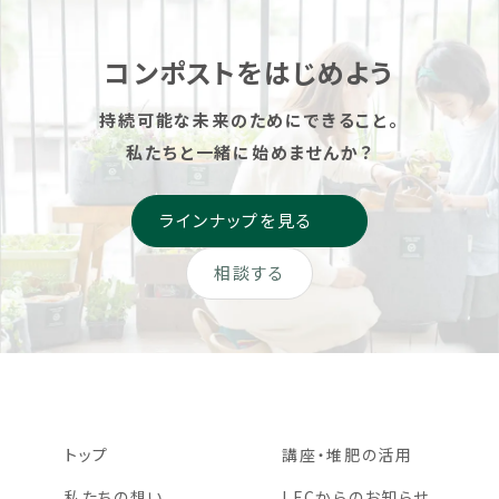
格別のお引き立てを賜り、心
進に関する覚書」を締結しま
より御礼申し上げます。 誠に
した。 東京都新宿区には35
勝手ながら、ローカルフー
万人が暮らしており（2025年
コンポストをはじめよう
[…]
[…]
持続可能な未来のためにできること。
私たちと一緒に始めませんか？
ラインナップを見る
相談する
トップ
講座・堆肥の活用
私たちの想い
LFCからのお知らせ