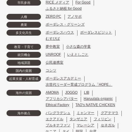
RICE メディア
For Good
市民参画
ふるさと納税 for Good
ZERO PC
アノサポ
人権
ボーダレス・グリーンズ
農業
ボーダレスハウス
ボーダレスビジット
多文化共生
むすびば
夢中教室
小さな森の学童
教育・子育て
UNROOF
いえとしごと
就労機会
公民連携室
地域課題
コシツ
国内の貧困
ボーダレスアカデミー
起業支援・人材育成
次世代リーダー育成プログラム「HOPE」
AMOMA
JOGGO
LIB
海外の貧困
アフリカシアバター
Haruulala organic
Ethical Factory
TAO's NATIVE CHICKEN
バングラデシュ
ミャンマー
グアテマラ
海外拠点
エクアドル
タンザニア
フィリピン
ブルキナファソ
マレーシア
セネガル
ケニア
タイ
韓国
台湾