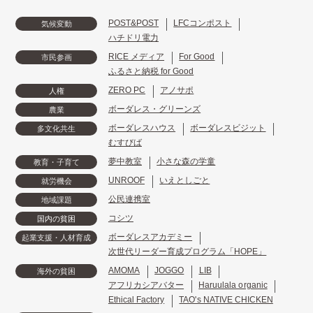
POST&POST
LFCコンポスト
気候変動
ハチドリ電力
RICE メディア
For Good
市民参画
ふるさと納税 for Good
ZERO PC
アノサポ
人権
ボーダレス・グリーンズ
農業
ボーダレスハウス
ボーダレスビジット
多文化共生
むすびば
夢中教室
小さな森の学童
教育・子育て
UNROOF
いえとしごと
就労機会
公民連携室
地域課題
コシツ
国内の貧困
ボーダレスアカデミー
起業支援・人材育成
次世代リーダー育成プログラム「HOPE」
AMOMA
JOGGO
LIB
海外の貧困
アフリカシアバター
Haruulala organic
Ethical Factory
TAO's NATIVE CHICKEN