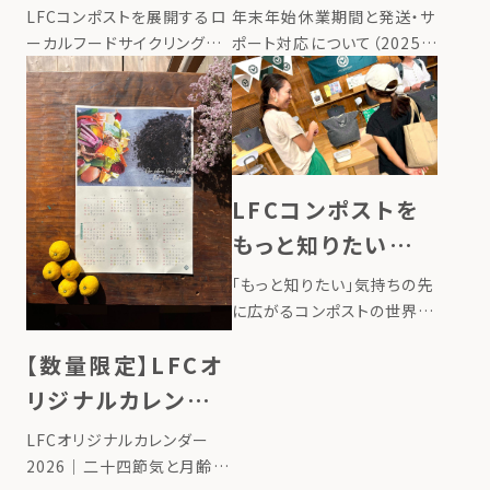
る食品ロス削減の
年末年始休業期間と発送・サ
LFCコンポストを展開するロ
推進に関する覚書」
ポート対応について（2025–
ーカルフードサイクリング株
2026） いつもLFCコンポスト
式会社は、2025年12月、新
を締結
をご愛顧いただき、誠にあり
宿区と「LFCコンポストの普
がとうございます。平素より
及による食品ロス削減の推
格別のお引き立てを賜り、心
進に関する覚書」を締結しま
より御礼申し上げます。 誠に
した。 東京都新宿区には35
勝手ながら、ローカルフー
万人が暮らしており（2025年
LFCコンポストを
[…]
[…]
もっと知りたい方
へ。アンバサダー講
「もっと知りたい」気持ちの先
座のご案内
に広がるコンポストの世界
LFCコンポストを使うように
【数量限定】LFCオ
なって、キッチンから生ごみの
においが消え、ゴミ出しの回
リジナルカレンダ
数も減って、なんだか嬉しい。
ー2026販売
LFCオリジナルカレンダー
でも、ふとした時に「この中で
2026｜二十四節気と月齢で
何が起きているんだろう？」