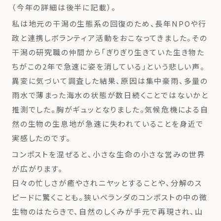
（今年の詳細は後半に記載）。
私は地元の干潟の生態系の回復のため、長年NPOや行
政と連携しボランティア活動をおこなってきました。その
干潟の研究職の仲間から「ぎりぎり生きていた生き物た
ちがこの2年で急速に姿を消している」という悲しい声。
異変に気づいて調査した結果、原因は集中豪雨、多量の
雨水で薄まった海水の状態が数日続くことではないかと
推測でした。胸がギュッとなりました。気候危機による自
然の生物の生息地が急速に失われていることを身近で
実感したのです。
コンポストを混ぜると、小さな生命の小さな営みの世界
が広がります。
日々の忙しさが癒やされニヤッとすることや、分解のス
ピードに驚くことも。狭いベランダのコンポストの中の微
生物のはたらきで、自然のしくみが手元で再現され、山