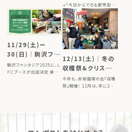
は〜 2023年4月にスタート
する
からできる都市型
ィ「今日からできる都市型『く
した 「Compost
らし防災』を始めよう！」にて、
「くらし防災」を始
Journey（コンポストジャー
LFCコンポストをご紹介しま
ニー）」。 LFCコンポストを活
めよう！
す。 ここ数年、長い猛暑やゲ
用し、家庭で作った生ごみ堆
リラ豪雨など、これまでにな
肥で、東日本大震災で被災
い気候変動や自然災害の激
11/29(土)ー
[…]
甚化を体感する機会が増え
30(日)｜駒沢ファ
てい […]
12/13(土)｜冬の
ンタジア2025出
駒沢ファンタジア2025に、Ｌ
収穫祭＆クリスマ
店！ ー販売・ミニ講
ＦＣブースが出店決定 東京・
ススワッグ作りWS
今年も、赤坂循環の会『収穫
世田谷区の駒沢オリンピック
座・堆肥の相談＆回
開催！＠東京オーブ
祭』開催！ 12月は、年に2回
公園にて、毎年恒例のイベン
収会もー ＠駒沢
実施している”赤坂栄養循環
ト「駒沢ファンタジア2025」
ン赤坂
オリンピック公園
の会 収穫祭”を開催しま
が開催されます。今年、LFC
す！！ 『赤坂循環の会』は、食
コンポストも初のブース出店
材にこだわる赤坂の人気ビ
が決まりました！ 今回の駒
ストロ「東京オーブン赤坂」、
[…]
LFCフ […]