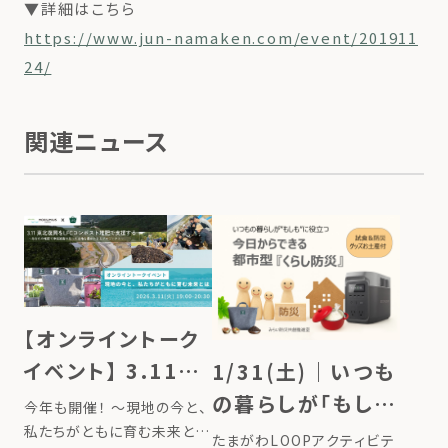
▼詳細はこちら
https://www.jun-namaken.com/event/201911
24/
関連ニュース
【オンライントーク
イベント】 3.11東
1/31(土)｜いつも
北復興をLFCコン
の暮らしが「もし
今年も開催！ ～現地の今と、
ポスト堆肥で支援
私たちがともに育む未来と
も」に役立つ、今日
たまがわLOOPアクティビテ