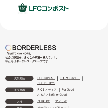
『SWITCH to HOPE』
社会の課題を、みんなの希望へ変えていく。
私たちはボーダレス・グループです
POST&POST
LFCコンポスト
気候変動
ハチドリ電力
RICE メディア
For Good
市民参画
ふるさと納税 for Good
ZERO PC
アノサポ
人権
ボーダレス・グリーンズ
農業