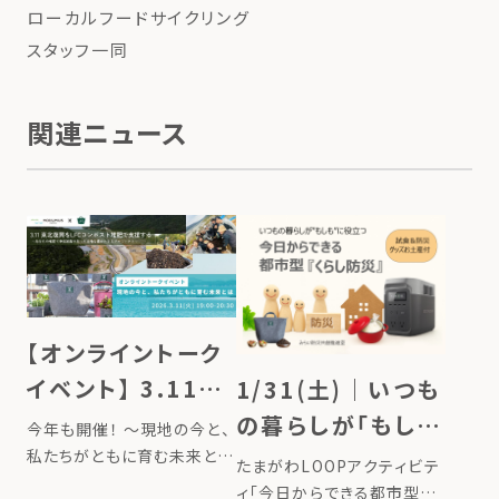
ローカルフードサイクリング
スタッフ一同
関連ニュース
【オンライントーク
イベント】 3.11東
1/31(土)｜いつも
北復興をLFCコン
の暮らしが「もし
今年も開催！ ～現地の今と、
ポスト堆肥で支援
私たちがともに育む未来と
も」に役立つ、今日
たまがわLOOPアクティビテ
は〜 2023年4月にスタート
する
からできる都市型
ィ「今日からできる都市型『く