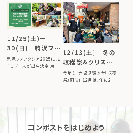
した 「Compost
らし防災』を始めよう！」にて、
「くらし防災」を始
Journey（コンポストジャー
LFCコンポストをご紹介しま
ニー）」。 LFCコンポストを活
めよう！
す。 ここ数年、長い猛暑やゲ
用し、家庭で作った生ごみ堆
リラ豪雨など、これまでにな
肥で、東日本大震災で被災
い気候変動や自然災害の激
11/29(土)ー
[…]
甚化を体感する機会が増え
30(日)｜駒沢ファ
てい […]
12/13(土)｜冬の
ンタジア2025出
駒沢ファンタジア2025に、Ｌ
収穫祭＆クリスマ
店！ ー販売・ミニ講
ＦＣブースが出店決定 東京・
ススワッグ作りWS
今年も、赤坂循環の会『収穫
世田谷区の駒沢オリンピック
座・堆肥の相談＆回
開催！＠東京オーブ
祭』開催！ 12月は、年に2回
公園にて、毎年恒例のイベン
収会もー ＠駒沢
実施している”赤坂栄養循環
ト「駒沢ファンタジア2025」
ン赤坂
オリンピック公園
の会 収穫祭”を開催しま
が開催されます。今年、LFC
す！！ 『赤坂循環の会』は、食
コンポストも初のブース出店
材にこだわる赤坂の人気ビ
が決まりました！ 今回の駒
ストロ「東京オーブン赤坂」、
[…]
LFCフ […]
コンポストをはじめよう