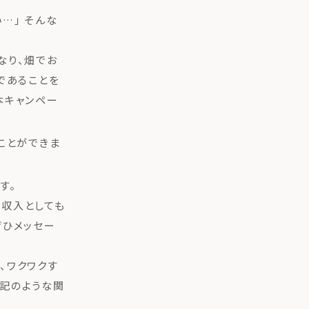
…」 そんな
なり、畑でお
であることを
本キャンペー
ことができま
す。
の収入としても
ぜひメッセー
、ワクワクす
上記のような関