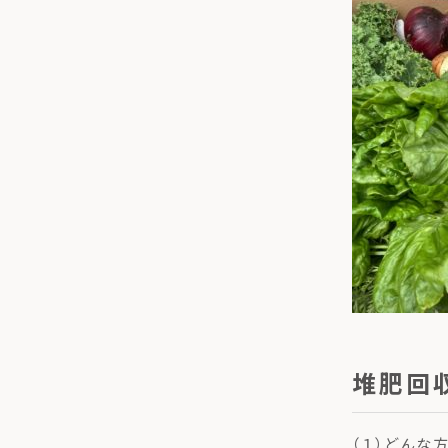
堆肥回
（１）どんな