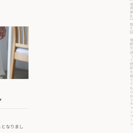
【満員御礼】第８回 堆肥を送って野菜を育ててもらおう
ン
集となりまし