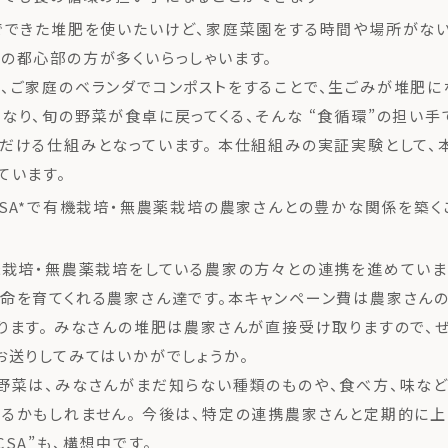
でできた堆肥を使いたいけど、家庭菜園をする時間や場所がない
の都心部の方が多くいらっしゃいます。
、ご家庭のベランダでコンポストをすることで、生ごみが堆肥に
なり、旬の野菜が食卓に戻ってくる、そんな “食循環”の担い手
だける仕組みとなっています。 本仕組組みの実証実験として、
ています。
CSA*で有機栽培・無農薬栽培の農家さんとの豊かな関係を築く
機栽培・無農薬栽培をしている農家の方々との連携を進めていま
命を育てくれる農家さん達です。本キャンペーン費は農家さん
ります。 みなさんの堆肥は農家さんが直接受け取りますので、
お送りしてみてはいかがでしょうか。
野菜は、みなさんがまだ知らない種類のものや、食べ方、味など
るかもしれません。 今後は、特定の連携農家さんと定期的に
CSA”も、構想中です。