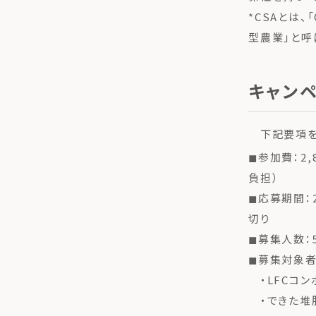
*CSAとは、「
型農業」と呼
キャン
下記要項を
◼︎参加費：2
負担）
◼︎応募期間
切り
◼︎募集人数
◼︎募集対象
・LFCコン
・できた堆