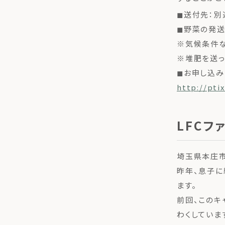
◼︎送付先：
◼︎野菜の発送
※気候条件な
※堆肥を送っ
◼︎お申し込
http://pti
LFCフ
埼玉県本庄市
昨年、息子に
ます。
前回、このキ
わくしていま