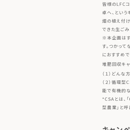
皆様のLFC
卓へ、という
畑の植え付け
できた生ごみ
※本企画はす
す。つかって
におすすめで
堆肥回収キャ
（１）どんな
（２）循環型
能で有機的な
*CSAとは、「
型農業」と呼
キャン