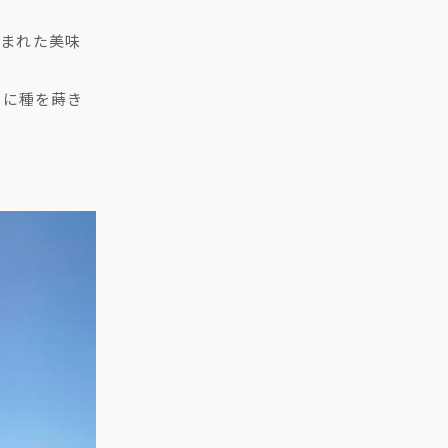
含まれた美味
うに種を蒔き