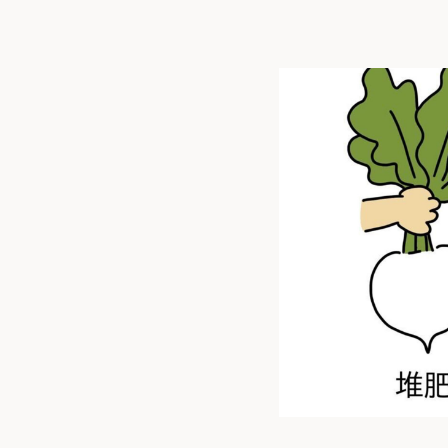
トップ
私た