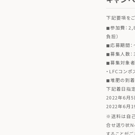
下記要項をご
◼︎参加費：2
負担）
◼︎応募期間
◼︎募集人数
◼︎募集対象
・LFCコン
◼︎堆肥の到
下記着日指定
2022年6月5
2022年6月1
※送料は自己
合せ送り状N
することがご