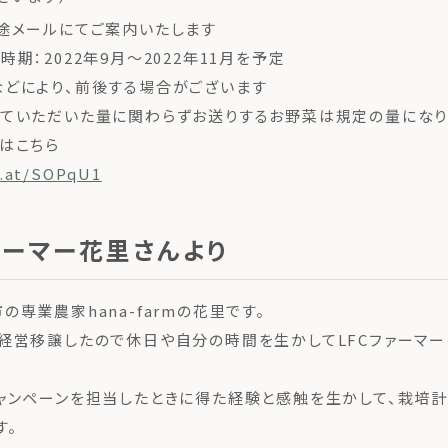
別途メールにてご案内いたします
時期：2022年9月〜2022年11月を予定
どにより、前後する場合がございます
ていただいた量に関わらずお送りするお野菜は規定の量になり
みはこちら
x.at/SOPqU1
ァーマー花里さんより
の専業農家hana-farmの花里です。
経営移譲したので休日や自分の時間を生かしてLFCファーマー
ャンペーンを担当したときに得た経験と感触を生かして、栽培
す。