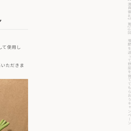
【満員御礼】第20回 堆肥を送って野菜を育ててもらおう
ン
して使用し
当いただきま