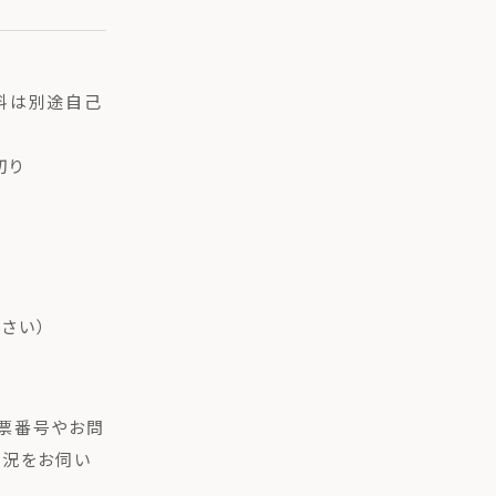
送料は別途自己
切り
さい）
伝票番号やお問
状況をお伺い